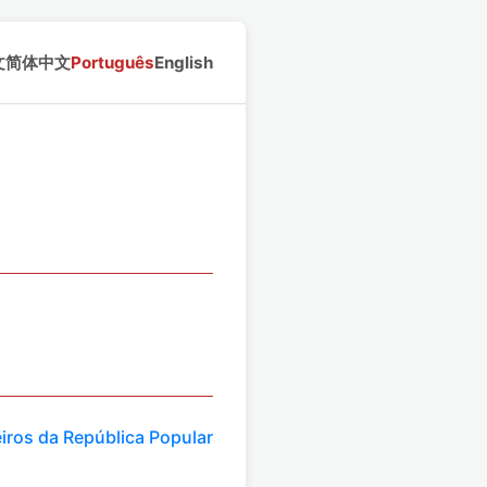
文
简体中文
Português
English
iros da República Popular