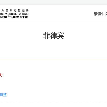
繁體中
菲律宾
方
调整