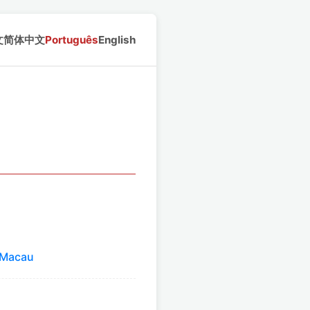
文
简体中文
Português
English
e Macau