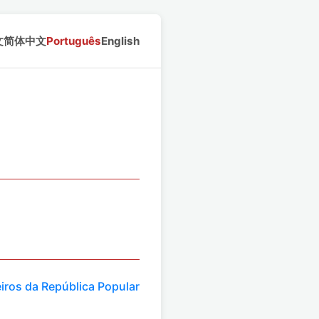
文
简体中文
Português
English
iros da República Popular