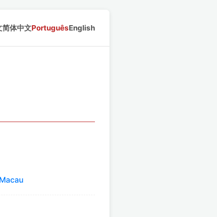
文
简体中文
Português
English
e Macau