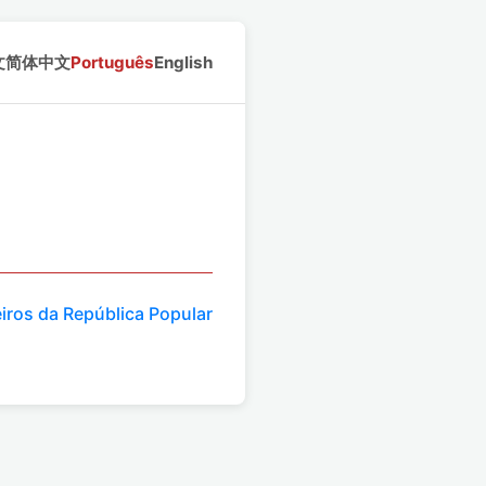
文
简体中文
Português
English
iros da República Popular