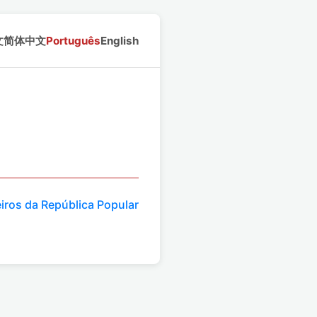
文
简体中文
Português
English
iros da República Popular