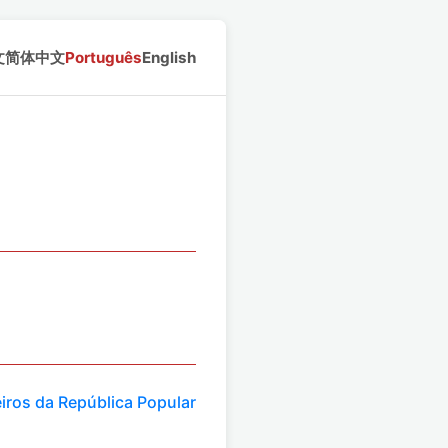
文
简体中文
Português
English
iros da República Popular