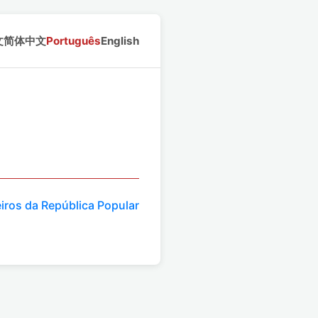
文
简体中文
Português
English
iros da República Popular