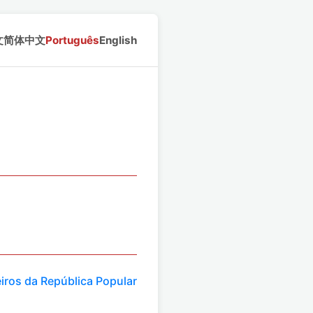
文
简体中文
Português
English
iros da República Popular