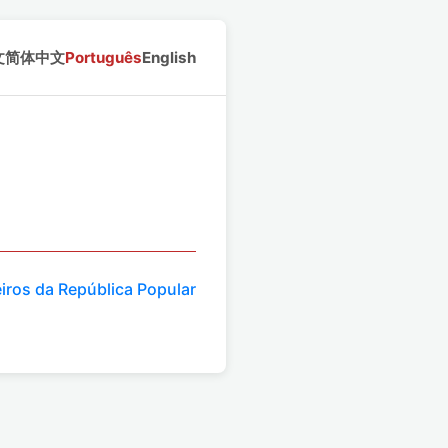
文
简体中文
Português
English
iros da República Popular