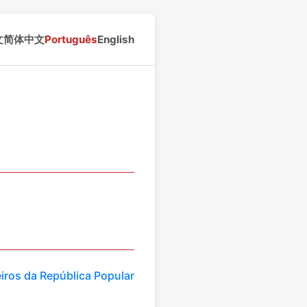
文
简体中文
Português
English
iros da República Popular