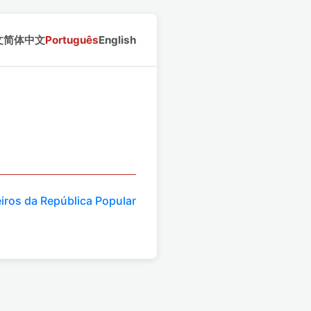
文
简体中文
Português
English
iros da República Popular