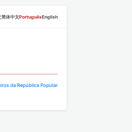
文
简体中文
Português
English
iros da República Popular