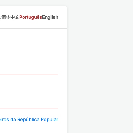
文
简体中文
Português
English
iros da República Popular